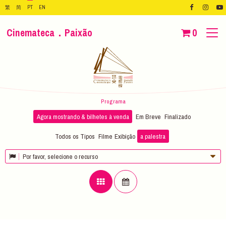
繁
简
PT
EN
Cinemateca．Paixão
0
Programa
Agora mostrando & bilhetes à venda
Em Breve
Finalizado
Todos os Tipos
Filme
Exibição
a palestra
Por favor, selecione o recurso