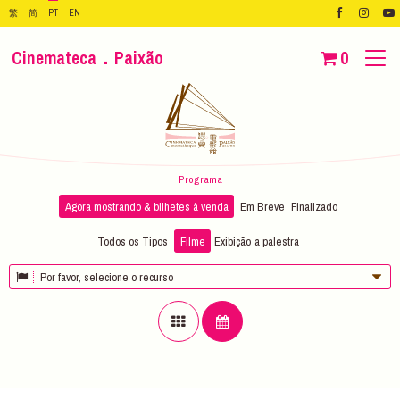
繁
简
PT
EN
Cinemateca．Paixão
0
Programa
Agora mostrando & bilhetes à venda
Em Breve
Finalizado
Todos os Tipos
Filme
Exibição
a palestra
Por favor, selecione o recurso