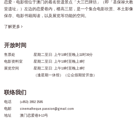
恋爱・电影馆位于澳门的着名世遗景点「大三巴牌坊」（即「圣保禄大教
堂遗址」）左边的恋爱巷内，楼高三层，是一个集合电影欣赏、本土影像
保存、电影书籍阅读，以及展览等功能的空间。
了解更多
开放时间
售票处
星期二至日: 上午10时至晚上11时30分
电影资料室
星期二至日: 上午10时至晚上8时
展览空间
星期二至日: 上午10时至晚上8时
（逢星期一休馆）（公众假期皆开放）
联络我们
电话
(+853) 2852 2585
电邮
cinematheque.passion@gmail.com
地址
澳门恋爱巷9-13号