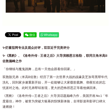
微信
Whatsapp
✨烂蕃茄网专业及观众好评，双双近乎完美评分
✨《黑豹》、《洛奇外传 - 王者之后》大导演赖恩古格勒 ，联同主角米高B
佐敦巅峰之作
「你继续与魔鬼跳舞，总有一天他会跟着你回家。」
双胞胎兄弟（米高B佐敦）经历了第一次世界大战的战壕及芝加哥黑帮年代
洗礼，回到家乡遂重新开始，开一处能够让大家载歌载舞、彻夜狂欢的忘
忧派对之地。此时兄弟帮却发现，更大的恐怖邪恶正等着他俩回来。
《黑豹》《洛奇外传—王者之后》大导演话题巅峰力作，美国开画 No.1「年
度最佳」神作，被誉为突破大银幕的惊悚新体验，全球影迷和影评口碑火
速燃烧！