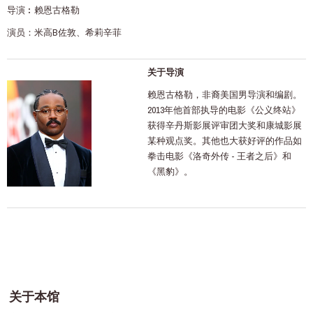
导演︰赖恩古格勒
演员：米高B佐敦、希莉辛菲
关于导演
赖恩古格勒，非裔美国男导演和编剧。
2013年他首部执导的电影《公义终站》
获得辛丹斯影展评审团大奖和康城影展
某种观点奖。其他也大获好评的作品如
拳击电影《洛奇外传 - 王者之后》和
《黑豹》。
关于本馆