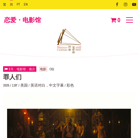
繁
简
PT
EN
恋爱・电影馆
0
6月．电影馆．推介
电影
C组
罪人们
2025 / 138' / 美国 / 英语对白，中文字幕 / 彩色