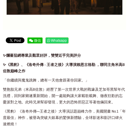
微信
Whatsapp
✨爛蕃茄網專業及觀眾好評，雙雙近乎完美評分
✨《黑豹》、《洛奇外傳 - 王者之後》大導演賴恩古格勒 ，聯同主角米高B
佐敦巔峰之作
「你繼續與魔鬼跳舞，總有一天他會跟著你回家。」
雙胞胎兄弟（米高B佐敦）經歷了第一次世界大戰的戰壕及芝加哥黑幫年代
洗禮，回到家鄉遂重新開始，開一處能夠讓大家載歌載舞、徹夜狂歡的忘
憂派對之地。此時兄弟幫卻發現，更大的恐怖邪惡正等著他倆回來。
《黑豹》《洛奇外傳—王者之後》大導演話題巔峰力作，美國開畫 No.1「年
度最佳」神作，被譽為突破大銀幕的驚悚新體驗，全球影迷和影評口碑火
速燃燒！