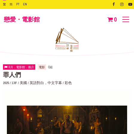
繁
简
PT
EN
戀愛・電影館
0
6月．電影館．推介
電影
C組
罪人們
2025 / 138' / 美國 / 英語對白，中文字幕 / 彩色