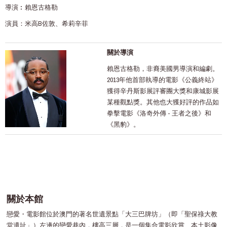
導演︰賴恩古格勒
演員：米高B佐敦、希莉辛菲
關於導演
賴恩古格勒，非裔美國男導演和編劇。
2013年他首部執導的電影《公義終站》
獲得辛丹斯影展評審團大獎和康城影展
某種觀點獎。其他也大獲好評的作品如
拳擊電影《洛奇外傳 - 王者之後》和
《黑豹》。
關於本館
戀愛・電影館位於澳門的著名世遺景點「大三巴牌坊」（即「聖保祿大教
堂遺址」）左邊的戀愛巷內，樓高三層，是一個集合電影欣賞、本土影像