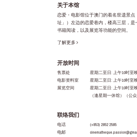
关于本馆
恋爱・电影馆位于澳门的着名世遗景点
址」）左边的恋爱巷内，楼高三层，是
书籍阅读，以及展览等功能的空间。
了解更多
开放时间
售票处
星期二至日: 上午10时至晚
电影资料室
星期二至日: 上午10时至
展览空间
星期二至日: 上午10时至
（逢星期一休馆）（公众
联络我们
电话
(+853) 2852 2585
电邮
cinematheque.passion@gmai