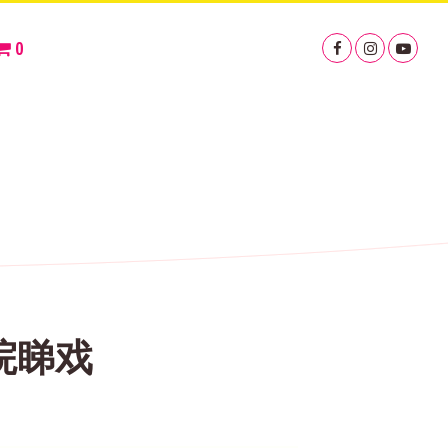
0
院睇戏