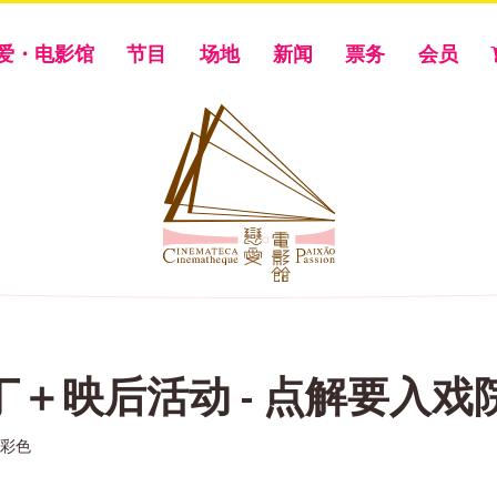
爱・电影馆
节目
场地
新闻
票务
会员
＋映后活动 - 点解要入戏
/ 彩色