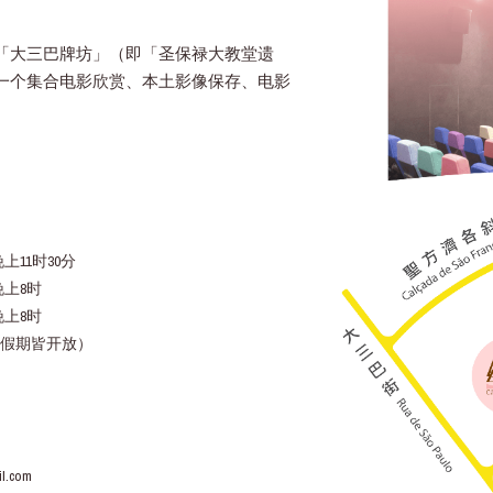
「大三巴牌坊」（即「圣保禄大教堂遗
一个集合电影欣赏、本土影像保存、电影
上11时30分
晚上8时
晚上8时
假期皆开放）
l.com