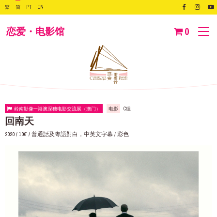
繁
简
PT
EN
恋爱・电影馆
0
岭南影像—港澳深穗电影交流展（澳门）
电影
C组
回南天
2020 / 106′ / 普通話及粵語對白，中英文字幕 / 彩色