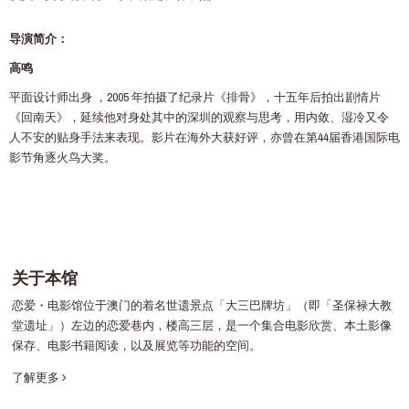
导演简介：
高鸣
平面设计师出身 ，2005 年拍摄了纪录片《排骨》，十五年后拍出剧情片
《回南天》，延续他对身处其中的深圳的观察与思考，用内敛、湿冷又令
人不安的贴身手法来表现。影片在海外大获好评，亦曾在第44届香港国际电
影节角逐火鸟大奖。
关于本馆
恋爱・电影馆位于澳门的着名世遗景点「大三巴牌坊」（即「圣保禄大教
堂遗址」）左边的恋爱巷内，楼高三层，是一个集合电影欣赏、本土影像
保存、电影书籍阅读，以及展览等功能的空间。
了解更多