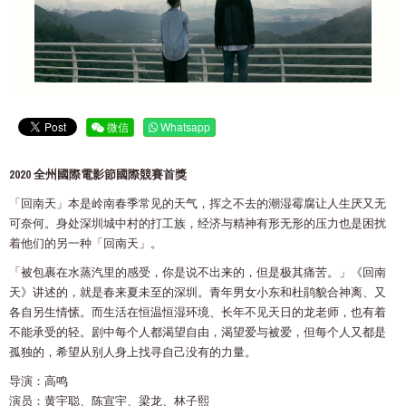
微信
Whatsapp
2020 全州國際電影節國際競賽首獎
「回南天」本是岭南春季常见的天气，挥之不去的潮湿霉腐让人生厌又无
可奈何。身处深圳城中村的打工族，经济与精神有形无形的压力也是困扰
着他们的另一种「回南天」。
「被包裹在水蒸汽里的感受，你是说不出来的，但是极其痛苦。」《回南
天》讲述的，就是春来夏未至的深圳。青年男女小东和杜鹃貌合神离、又
各自另生情愫。而生活在恒温恒湿环境、长年不见天日的龙老师，也有着
不能承受的轻。剧中每个人都渴望自由，渴望爱与被爱，但每个人又都是
孤独的，希望从别人身上找寻自己没有的力量。
导演：高鸣
演员：黄宇聪、陈宣宇、梁龙、林子熙