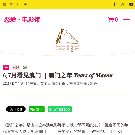
繁
简
PT
EN
恋爱・电影馆
0
电影
B组
6, 7月看见澳门 ｜澳门之年 𝒀𝒆𝒂𝒓𝒔 𝒐𝒇 𝑴𝒂𝒄𝒂𝒖
2019 / 114‘ / 澳门 / 中文、英文及葡文對白，中英文字幕 / 彩色
微信
Whatsapp
《澳门之年》是由九位本澳电影导演，以九部不同的短片，配合不同的年
代背景和人物，见证澳门二十年来的变迁的故事。当中包括：《回乡》、