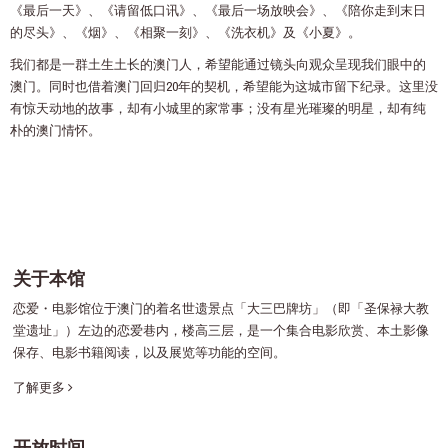
《最后一天》、《请留低口讯》、《最后一场放映会》、《陪你走到末日
的尽头》、《烟》、《相聚一刻》、《洗衣机》及《小夏》。
我们都是一群土生土长的澳门人，希望能通过镜头向观众呈现我们眼中的
澳门。同时也借着澳门回归20年的契机，希望能为这城市留下纪录。这里没
有惊天动地的故事，却有小城里的家常事；没有星光璀璨的明星，却有纯
朴的澳门情怀。
关于本馆
恋爱・电影馆位于澳门的着名世遗景点「大三巴牌坊」（即「圣保禄大教
堂遗址」）左边的恋爱巷内，楼高三层，是一个集合电影欣赏、本土影像
保存、电影书籍阅读，以及展览等功能的空间。
了解更多
开放时间