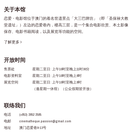
关于本馆
恋爱・电影馆位于澳门的着名世遗景点「大三巴牌坊」（即「圣保禄大教
堂遗址」）左边的恋爱巷内，楼高三层，是一个集合电影欣赏、本土影像
保存、电影书籍阅读，以及展览等功能的空间。
了解更多
开放时间
售票处
星期二至日: 上午10时至晚上11时30分
电影资料室
星期二至日: 上午10时至晚上8时
展览空间
星期二至日: 上午10时至晚上8时
（逢星期一休馆）（公众假期皆开放）
联络我们
电话
(+853) 2852 2585
电邮
cinematheque.passion@gmail.com
地址
澳门恋爱巷9-13号