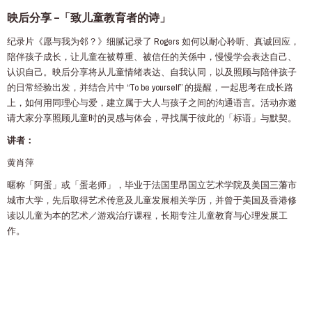
映后分享 –「致儿童教育者的诗」
纪录片《愿与我为邻？》细腻记录了 Rogers 如何以耐心聆听、真诚回应，
陪伴孩子成长，让儿童在被尊重、被信任的关係中，慢慢学会表达自己、
认识自己。映后分享将从儿童情绪表达、自我认同，以及照顾与陪伴孩子
的日常经验出发，并结合片中 “To be yourself” 的提醒，一起思考在成长路
上，如何用同理心与爱，建立属于大人与孩子之间的沟通语言。活动亦邀
请大家分享照顾儿童时的灵感与体会，寻找属于彼此的「标语」与默契。
讲者：
黄肖萍
暱称「阿蛋」或「蛋老师」，毕业于法国里昂国立艺术学院及美国三藩市
城市大学，先后取得艺术传意及儿童发展相关学历，并曾于美国及香港修
读以儿童为本的艺术／游戏治疗课程，长期专注儿童教育与心理发展工
作。