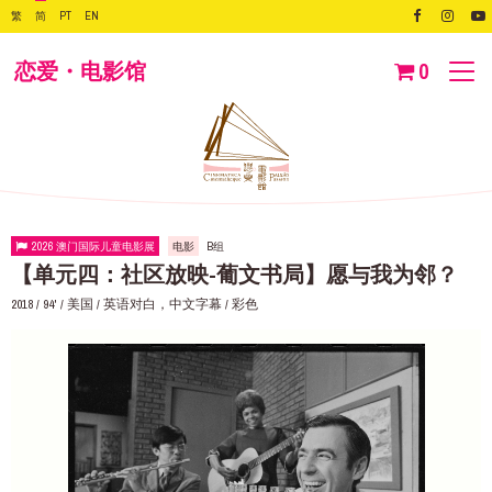
繁
简
PT
EN
恋爱・电影馆
0
2026 澳门国际儿童电影展
电影
B组
【单元四：社区放映-葡文书局】愿与我为邻？
2018 / 94' / 美国 / 英语对白，中文字幕 / 彩色