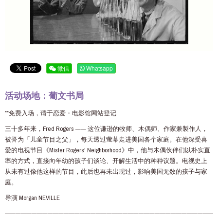
微信
Whatsapp
活动场地：葡文书局
**免费入场，请于恋爱・电影馆网站登记
三十多年来，Fred Rogers —— 这位谦逊的牧师、木偶师、作家兼製作人，
被誉为「儿童节目之父」，每天透过萤幕走进美国各个家庭。在他深受喜
爱的电视节目《Mister Rogers' Neighborhood》中，他与木偶伙伴们以朴实直
率的方式，直接向年幼的孩子们谈论、开解生活中的种种议题。电视史上
从未有过像他这样的节目，此后也再未出现过，影响美国无数的孩子与家
庭。
导演 Morgan NEVILLE
———————————————————————————————————————