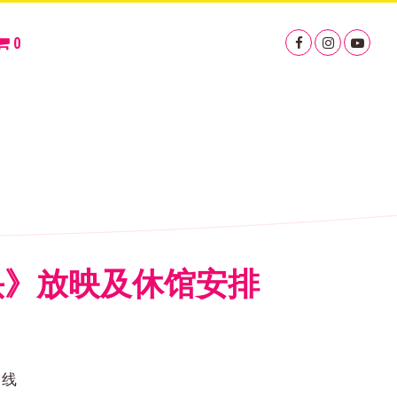
0
尽头》放映及休馆安排
；线