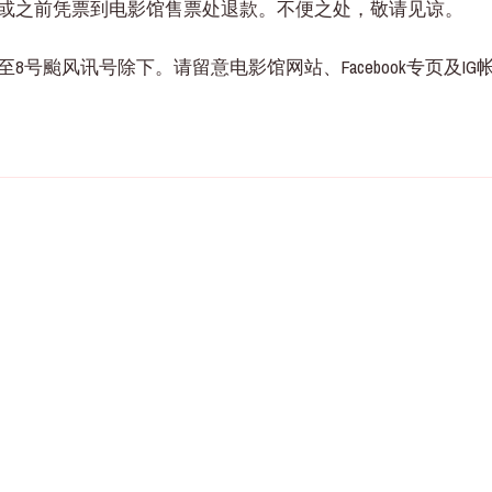
日或之前凭票到电影馆售票处退款。不便之处，敬请见谅。
号颱风讯号除下。请留意电影馆网站、Facebook专页及IG