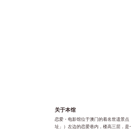
关于本馆
恋爱・电影馆位于澳门的着名世遗景点
址」）左边的恋爱巷内，楼高三层，是