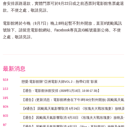
會安排原路退款，實體門票可於9月22日或之前憑票到電影館售票處退
款。不便之處，敬請見諒。
電影館將於今晚（9月7日）晚上8時起暫不對外開放，直至8號颱風訊
號除下。請留意電影館網站、Facebook專頁及IG帳號最新公佈。不便
之處，敬請見諒。
最新消息
5/19
戀愛‧電影館辦“亞洲電影大師VOL.2：熱帶幻境”影展
1/13
【通告 - 電影館休館安排 (2026年1月16日, 10:00-17:30)】
10/5
【通告】(更新消息：電影館將會在下午2時30分對外開放) 因颱風天氣影
9/24
【#通告】 因颱風天氣影響取消 9月24日 《玫瑰夫大戰玫瑰妻》放映及
9/23
【通告】 因颱風天氣影響取消 9月23日 《玫瑰夫大戰玫瑰妻》放映及
9/7
【通告】 因颱風天氣影響取消 9月7日 《Blur：直到盡頭》放映及休館