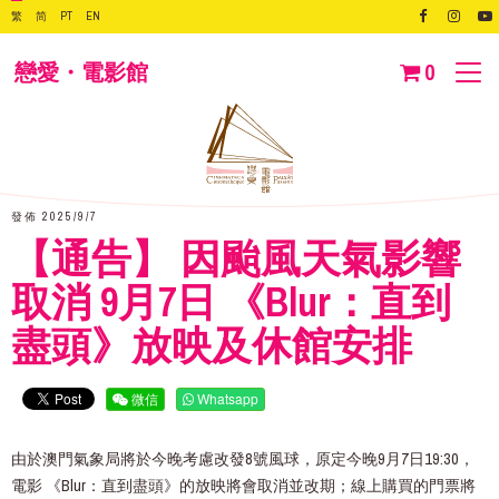
繁
简
PT
EN
戀愛・電影館
0
發佈 2025/9/7
【通告】 因颱風天氣影響
取消 9月7日 《Blur：直到
盡頭》放映及休館安排
微信
Whatsapp
由於澳門氣象局將於今晚考慮改發8號風球，原定今晚9月7日19:30，
電影 《Blur：直到盡頭》的放映將會取消並改期；線上購買的門票將