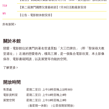
7/19
【第二屆澳門國際兒童藝術節】7月20日活動最新安排
9/5
【公告－電影館休館安排】
所有新聞
關於本館
戀愛・電影館位於澳門的著名世遺景點「大三巴牌坊」（即「聖保祿大教
堂遺址」）左邊的戀愛巷內，樓高三層，是一個集合電影欣賞、本土影像
保存、電影書籍閱讀，以及展覽等功能的空間。
了解更多
開放時間
售票處
星期二至日: 上午10時至晚上11時30分
電影資料室
星期二至日: 上午10時至晚上8時
展覽空間
星期二至日: 上午10時至晚上8時
（逢星期一休館）（公眾假期皆開放）