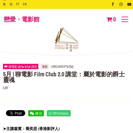
繁
简
PT
EN
戀愛・電影館
0
聊電影 𝕱𝖎𝖑𝖒 𝕮𝖑𝖚𝖇 講堂
電影
UNCLASSIFIED組
5月 | 聊電影 Film Club 2.0 講堂：屬於電影的爵士
靈魂
120'
微信
Whatsapp
➤主講嘉賓：喬奕思 (香港影評人)