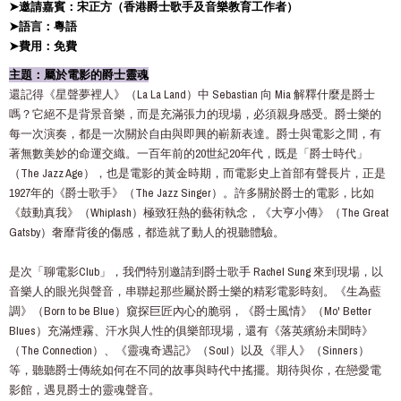
➤邀請嘉賓：宋正方（香港爵士歌手及音樂教育工作者）
➤語言：粵語
➤費用：免費
主題：屬於電影的爵士靈魂
還記得《星聲夢裡人》（La La Land）中 Sebastian 向 Mia 解釋什麼是爵士
嗎？它絕不是背景音樂，而是充滿張力的現場，必須親身感受。爵士樂的
每一次演奏，都是一次關於自由與即興的嶄新表達。爵士與電影之間，有
著無數美妙的命運交織。一百年前的20世紀20年代，既是「爵士時代」
（The Jazz Age），也是電影的黃金時期，而電影史上首部有聲長片，正是
1927年的《爵士歌手》（The Jazz Singer）。許多關於爵士的電影，比如
《鼓動真我》（Whiplash）極致狂熱的藝術執念，《大亨小傳》（The Great
Gatsby）奢靡背後的傷感，都造就了動人的視聽體驗。
是次「聊電影Club」，我們特別邀請到爵士歌手 Rachel Sung 來到現場，以
音樂人的眼光與聲音，串聯起那些屬於爵士樂的精彩電影時刻。《生為藍
調》（Born to be Blue）窺探巨匠內心的脆弱，《爵士風情》（Mo' Better
Blues）充滿煙霧、汗水與人性的俱樂部現場，還有《落英繽紛未聞時》
（The Connection）、《靈魂奇遇記》（Soul）以及《罪人》（Sinners）
等，聽聽爵士傳統如何在不同的故事與時代中搖擺。期待與你，在戀愛電
影館，遇見爵士的靈魂聲音。