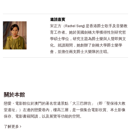
邀請嘉賓
宋正方（Rachel Sung) 是香港爵士歌手及音樂教
育工作者。她於英國劍橋大學獲得性別研究哲
學碩士學位，研究主題為爵士樂與人聲即興文
化。就讀期間，她創辦了劍橋大學爵士樂學
會，並擔任兩支爵士大樂隊的主唱。
關於本館
戀愛・電影館位於澳門的著名世遺景點「大三巴牌坊」（即「聖保祿大教
堂遺址」）左邊的戀愛巷內，樓高三層，是一個集合電影欣賞、本土影像
保存、電影書籍閱讀，以及展覽等功能的空間。
了解更多