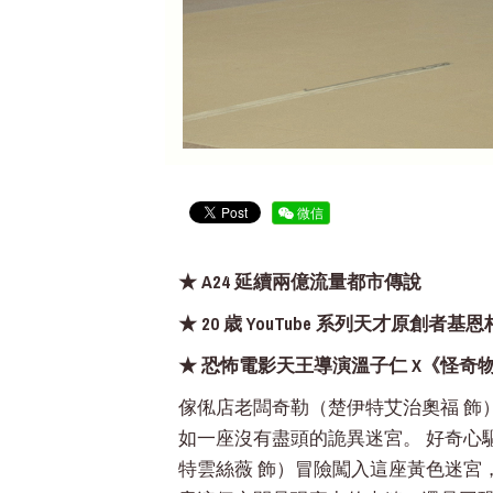
微信
★ A24 延續兩億流量都市傳說
★ 20 歳 YouTube 系列天才原創者
★ 恐怖電影天王導演溫子仁 X《怪奇
傢俬店老闆奇勒（楚伊特艾治奧福 飾
如一座沒有盡頭的詭異迷宮。 好奇心
特雲絲薇 飾）冒險闖入這座黃色迷宮