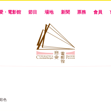
愛・電影館
節目
場地
新聞
票務
會員
/ 彩色