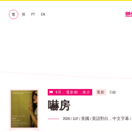
戀
繁
简
PT
EN
6月．電影館．推介
電影
C組
嚇房
2026 / 110' / 美國 / 英語對白，中文字幕 