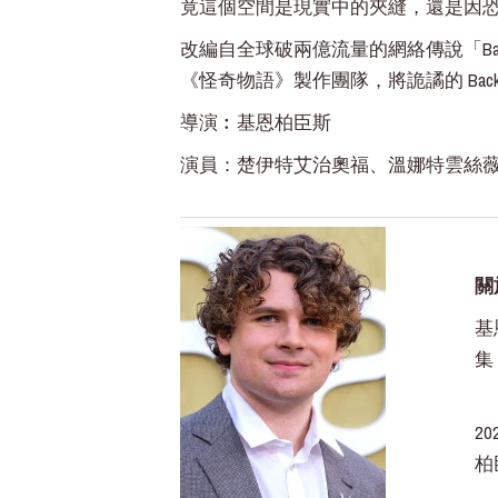
竟這個空間是現實中的夾縫，還是因
改編自全球破兩億流量的網絡傳說「Back
《怪奇物語》製作團隊，將詭譎的 Back
導演︰基恩柏臣斯
演員：楚伊特艾治奧福、溫娜特雲絲
關
基
集
2
柏