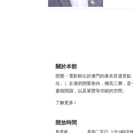
關於本館
戀愛・電影館位於澳門的著名世遺景點
址」）左邊的戀愛巷內，樓高三層，是
書籍閱讀，以及展覽等功能的空間。
了解更多
開放時間
售票處
星期二至日: 上午10時至晚