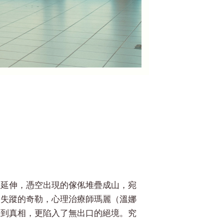
限延伸，憑空出現的傢俬堆疊成山，宛
回失蹤的奇勒，心理治療師瑪麗（溫娜
不到真相，更陷入了無出口的絕境。究