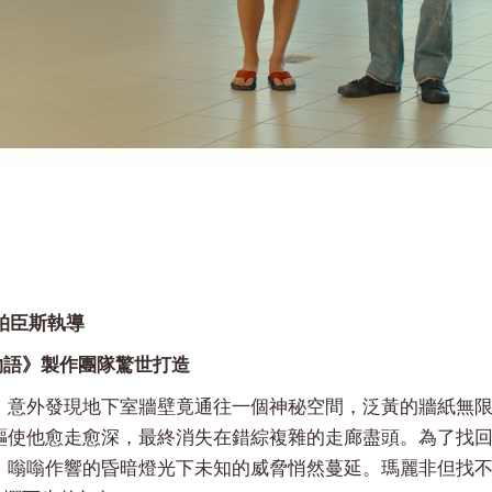
基恩柏臣斯執導
物語》製作團隊驚世打造
）意外發現地下室牆壁竟通往一個神秘空間，泛黃的牆紙無
驅使他愈走愈深，最終消失在錯綜複雜的走廊盡頭。為了找
，嗡嗡作響的昏暗燈光下未知的威脅悄然蔓延。瑪麗非但找