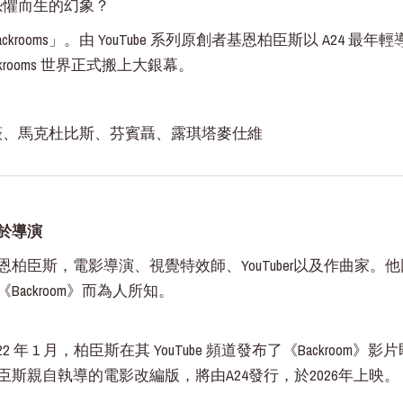
恐懼而生的幻象？
rooms」。由 YouTube 系列原創者基恩柏臣斯以 A24
rooms 世界正式搬上大銀幕。
薇、馬克杜比斯、芬賓聶、露琪塔麥仕維
於導演
恩柏臣斯，電影導演、視覺特效師、YouTuber以及作曲家
《Backroom》而為人所知。
022 年 1 月，柏臣斯在其 YouTube 頻道發布了《Backr
臣斯親自執導的電影改編版，將由A24發行，於2026年上映。