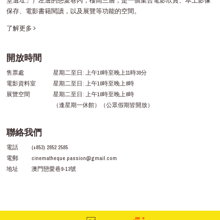
堂遺址」）左邊的戀愛巷內，樓高三層，是一個集合電影欣賞、本土影像
保存、電影書籍閱讀，以及展覽等功能的空間。
了解更多
開放時間
售票處
星期二至日: 上午10時至晚上11時30分
電影資料室
星期二至日: 上午10時至晚上8時
展覽空間
星期二至日: 上午10時至晚上8時
（逢星期一休館）（公眾假期皆開放）
聯絡我們
電話
(+853) 2852 2585
電郵
cinematheque.passion@gmail.com
地址
澳門戀愛巷9-13號