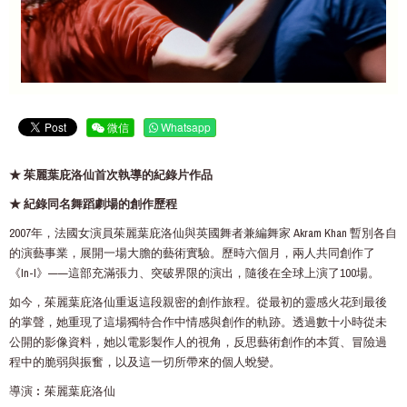
微信
Whatsapp
★ 茱麗葉庇洛仙首次執導的紀錄片作品
★ 紀錄同名舞蹈劇場的創作歷程
2007年，法國女演員茱麗葉庇洛仙與英國舞者兼編舞家 Akram Khan 暫別各自
的演藝事業，展開一場大膽的藝術實驗。歷時六個月，兩人共同創作了
《In-I》——這部充滿張力、突破界限的演出，隨後在全球上演了100場。
如今，茱麗葉庇洛仙重返這段親密的創作旅程。從最初的靈感火花到最後
的掌聲，她重現了這場獨特合作中情感與創作的軌跡。透過數十小時從未
公開的影像資料，她以電影製作人的視角，反思藝術創作的本質、冒險過
程中的脆弱與振奮，以及這一切所帶來的個人蛻變。
導演︰茱麗葉庇洛仙