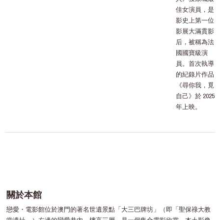
佳女演員，是
影史上第一位
影展大滿貫影
后，被稱為法
國國寶級演
員。首次執導
的紀錄片作品
《尋你我，覓
自己》於 2025
年上映。
關於本館
戀愛・電影館位於澳門的著名世遺景點「大三巴牌坊」（即「聖保祿大教