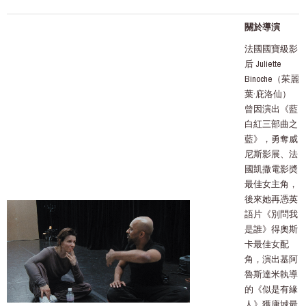
關於導演
法國國寶級影
后 Juliette
Binoche（茱麗
葉·庇洛仙）
曾因演出《藍
白紅三部曲之
藍》，勇奪威
尼斯影展、法
國凱撒電影奬
最佳女主角，
後來她再憑英
語片《別問我
是誰》得奧斯
卡最佳女配
角，演出基阿
魯斯達米執導
的《似是有緣
人》獲康城最