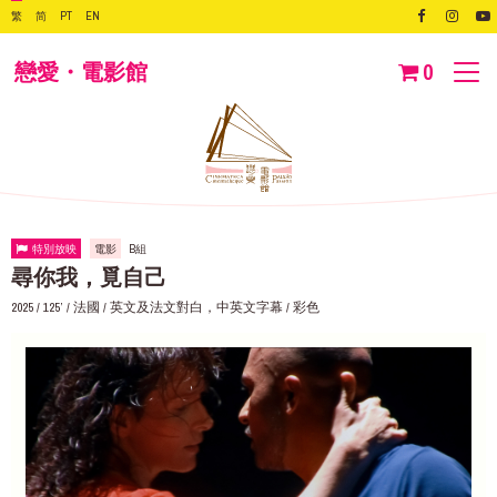
繁
简
PT
EN
戀愛・電影館
0
特別放映
電影
B組
尋你我，覓自己
2025 / 125’ / 法國 / 英文及法文對白，中英文字幕 / 彩色