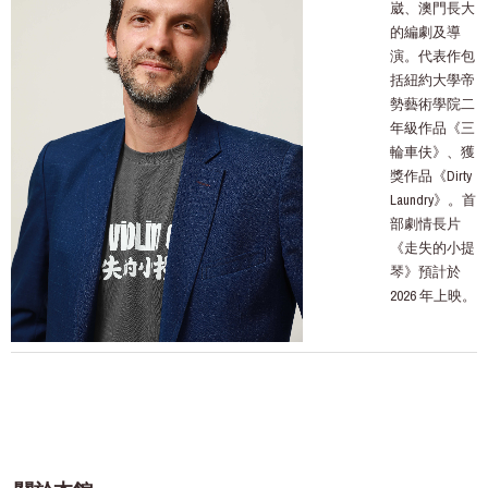
崴、澳門長大
的編劇及導
演。代表作包
括紐約大學帝
勢藝術學院二
年級作品《三
輪車伕》、獲
獎作品《Dirty
Laundry》。首
部劇情長片
《走失的小提
琴》預計於
2026 年上映。