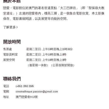
關於本館
戀愛・電影館位於澳門的著名世遺景點「大三巴牌坊」（即「聖保祿大教
堂遺址」）左邊的戀愛巷內，樓高三層，是一個集合電影欣賞、本土影像
保存、電影書籍閱讀，以及展覽等功能的空間。
了解更多
開放時間
售票處
星期二至日: 上午10時至晚上11時30分
電影資料室
星期二至日: 上午10時至晚上8時
展覽空間
星期二至日: 上午10時至晚上8時
（逢星期一休館）（公眾假期皆開放）
聯絡我們
電話
(+853) 2852 2585
電郵
cinematheque.passion@gmail.com
地址
澳門戀愛巷9-13號