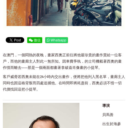
微信
Whatsapp
在澳門，一個悶熱的夜晚，畫家西奧正前往將他最珍貴的畫作賣給一位客
戶，而他的畫廊主人對此一無所知。因車費爭執，的士司機載著西奧的畫
作憤而離去——那是一個兩面都畫著拿破崙肖像畫的小提琴。
客戶威脅若西奧未能在24小時內交出畫作，便將把他列入黑名單，畫廊主人
同時也因這樁背叛而四處追捕他。在時間即將耗盡前，西奧必須不惜一切
代價找回這把小提琴。
導演
貝馬善
出生於海參