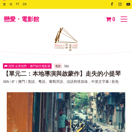
繁
简
PT
EN
戀愛・電影館
0
2026 全景視野：澳門當代電影展
電影
D組
【單元二：本地導演與啟蒙作】走失的小提琴
2025 / 87’ / 澳門 / 英語、粵語、葡萄牙語、法語和塔加洛，中英文字幕 / 彩色