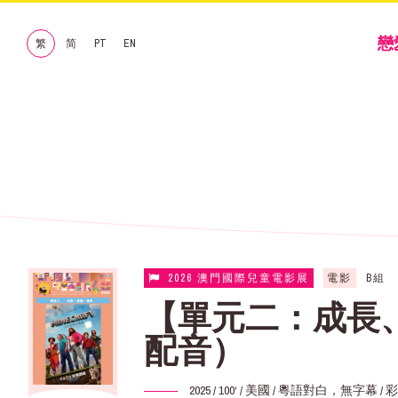
戀
繁
简
PT
EN
2026 澳門國際兒童電影展
電影
B組
【單元二：成長、
配音）
2025 / 100‘ / 美國 / 粵語對白，無字幕 / 