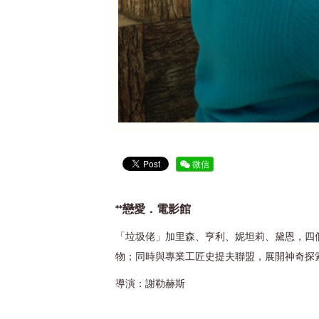
微信
**戀愛．電影館
「垃圾佬」加里森、亨利、妮坦莉、黛恩，四
物；同時與專業工匠史提夫聯盟，展開神奇探
導演：謝勒赫斯