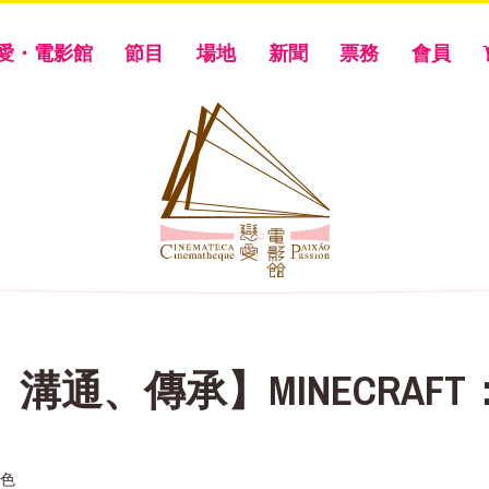
愛・電影館
節目
場地
新聞
票務
會員
溝通、傳承】MINECRAF
彩色