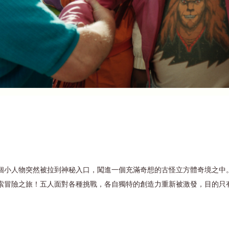
個小人物突然被拉到神秘入口，闖進一個充滿奇想的古怪立方體奇境之中
索冒險之旅！五人面對各種挑戰，各自獨特的創造力重新被激發，目的只