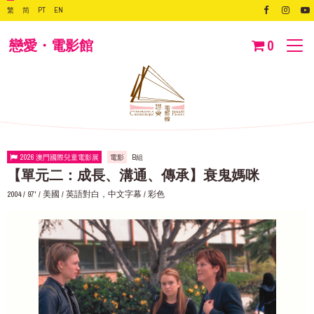
繁
简
PT
EN
戀愛・電影館
0
2026 澳門國際兒童電影展
電影
B組
【單元二：成長、溝通、傳承】衰鬼媽咪
2004 / 97' / 美國 / 英語對白，中文字幕 / 彩色