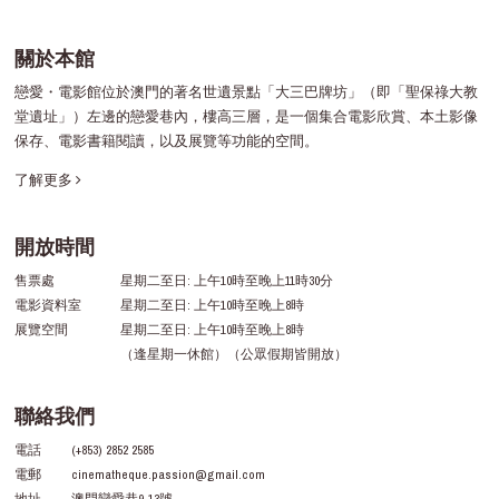
關於本館
戀愛・電影館位於澳門的著名世遺景點「大三巴牌坊」（即「聖保祿大教
堂遺址」）左邊的戀愛巷內，樓高三層，是一個集合電影欣賞、本土影像
保存、電影書籍閱讀，以及展覽等功能的空間。
了解更多
開放時間
售票處
星期二至日: 上午10時至晚上11時30分
電影資料室
星期二至日: 上午10時至晚上8時
展覽空間
星期二至日: 上午10時至晚上8時
（逢星期一休館）（公眾假期皆開放）
聯絡我們
電話
(+853) 2852 2585
電郵
cinematheque.passion@gmail.com
地址
澳門戀愛巷9-13號