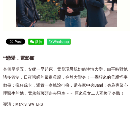
微信
Whatsapp
**戀愛．電影館
某個星期五，安娜一早起床，竟發現母親妲絲性情大變，由平時對她
諸多管制，日夜嘮叨的嚴肅母親，突然大變身！一覺醒來的母親怪事
做盡：瘋狂碌卡，添置一身搖滾打扮，還在家中夾Band；身為專業心
理醫生的她，竟然戴著頭盔去飛車⋯⋯ 原來母女二人互換了身體！
導演：Mark S. WATERS