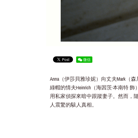
微信
Anna（伊莎貝雅珍妮）向丈夫Mar
綠帽的情夫Heinrich（海因茨·本南
用私家偵探來暗中跟蹤妻子。然而，隨
人震驚的駭人真相。