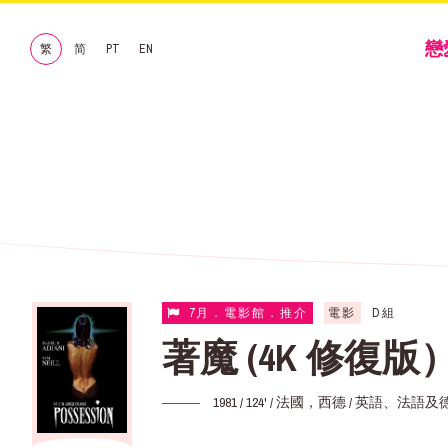
戀
繁
简
PT
EN
7月．電影館．推介
電影
D組
著魔 (4K 修復版
1981 / 124' / 法國，西德 / 英語、