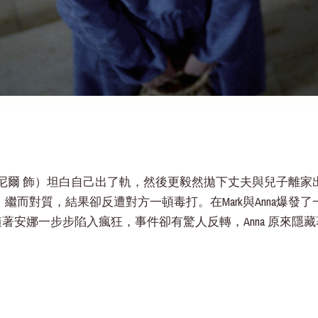
k（森尼爾 飾）坦白自己出了軌，然後更毅然拋下丈夫與兒子離家
特 飾）繼而對質，結果卻反遭對方一頓毒打。在Mark與Anna爆發
著安娜一步步陷入瘋狂，事件卻有驚人反轉，Anna 原來隱