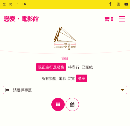
繁
简
PT
EN
戀愛・電影館
0
節目
現正進行及發售
待舉行
已完結
所有類型
電影
展覽
講座
請選擇專題