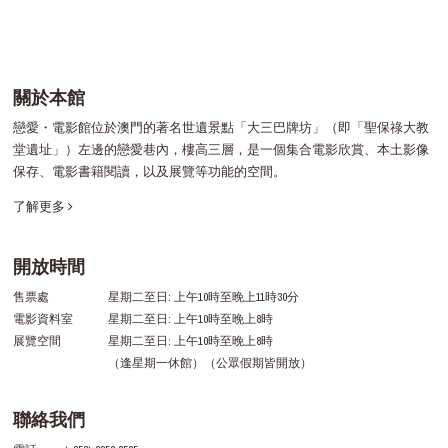
關於本館
戀愛・電影館位於澳門的著名世遺景點「大三巴牌坊」（即「聖保祿大教
堂遺址」）左邊的戀愛巷內，樓高三層，是一個集合電影欣賞、本土影像
保存、電影書籍閱讀，以及展覽等功能的空間。
了解更多
開放時間
售票處
星期二至日: 上午10時至晚上11時30分
電影資料室
星期二至日: 上午10時至晚上8時
展覽空間
星期二至日: 上午10時至晚上8時
（逢星期一休館）（公眾假期皆開放）
聯絡我們