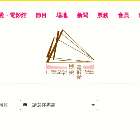
愛・電影館
節目
場地
新聞
票務
會員
講座
請選擇專題