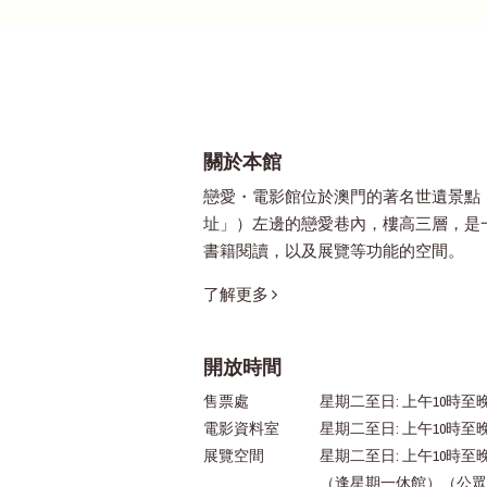
關於本館
戀愛・電影館位於澳門的著名世遺景點
址」）左邊的戀愛巷內，樓高三層，是
書籍閱讀，以及展覽等功能的空間。
了解更多
開放時間
售票處
星期二至日: 上午10時至晚
電影資料室
星期二至日: 上午10時至
展覽空間
星期二至日: 上午10時至
（逢星期一休館）（公眾