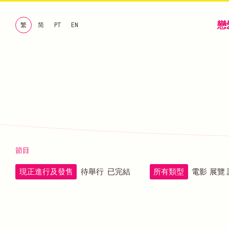
戀
繁
简
PT
EN
節目
現正進行及發售
待舉行
已完結
所有類型
電影
展覽