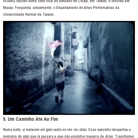
HUANG nasceu numa zona rural do condado de Chiayi, em Taiwan, e cresceu em
Macau. Frequenta, actualmente, o Departamento de Artes Performativas da
Universidade Normal de Taiwan.
5. Um Caminho Até Ao Fim
Numa noite, vi matarem um gato vadio no rés-do-chão. Esse episódio despertou a
memória de algo que já passara e que não encontrei maneira de dizer. Transformei