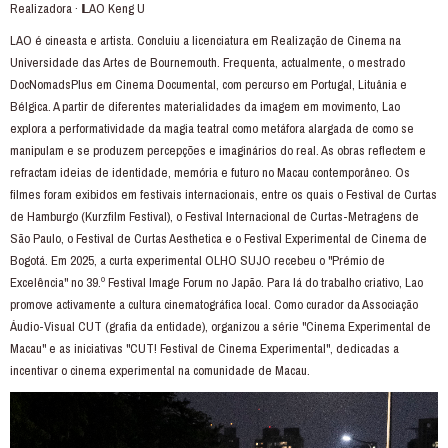
Realizadora · 𝗟AO Keng U
LAO é cineasta e artista. Concluiu a licenciatura em Realização de Cinema na
Universidade das Artes de Bournemouth. Frequenta, actualmente, o mestrado
DocNomadsPlus em Cinema Documental, com percurso em Portugal, Lituânia e
Bélgica. A partir de diferentes materialidades da imagem em movimento, Lao
explora a performatividade da magia teatral como metáfora alargada de como se
manipulam e se produzem percepções e imaginários do real. As obras reflectem e
refractam ideias de identidade, memória e futuro no Macau contemporâneo. Os
filmes foram exibidos em festivais internacionais, entre os quais o Festival de Curtas
de Hamburgo (Kurzfilm Festival), o Festival Internacional de Curtas-Metragens de
São Paulo, o Festival de Curtas Aesthetica e o Festival Experimental de Cinema de
Bogotá. Em 2025, a curta experimental OLHO SUJO recebeu o "Prémio de
Excelência" no 39.º Festival Image Forum no Japão. Para lá do trabalho criativo, Lao
promove activamente a cultura cinematográfica local. Como curador da Associação
Áudio-Visual CUT (grafia da entidade), organizou a série "Cinema Experimental de
Macau" e as iniciativas "CUT! Festival de Cinema Experimental", dedicadas a
incentivar o cinema experimental na comunidade de Macau.