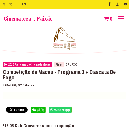
繁
简
PT
EN
Cinemateca．Paixão
0
2026 Panorama do Cinema de Macau
Filmes
GRUPO C
Competição de Macau - Programa 1 + Cascata De
Fogo
2025-2026 / 97' / Macau
微信
Whatsapp
*13.06 Sáb Conversas pós-projecção