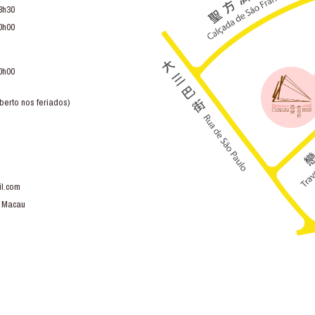
3h30
0h00
0h00
berto nos feriados)
l.com
, Macau