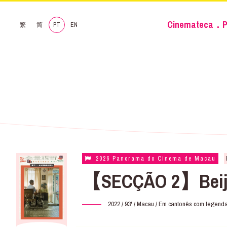
Cinemateca．P
繁
简
PT
EN
2026 Panorama do Cinema de Macau
【SECÇÃO 2】Beijan
2022 / 93' / Macau / Em cantonês com legenda