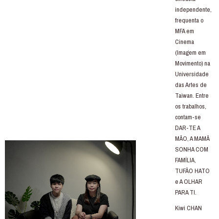
independente,
frequenta o
MFA em
Cinema
(Imagem em
Movimento) na
Universidade
das Artes de
Taiwan. Entre
os trabalhos,
contam-se
DAR-TE A
MÃO, A MAMÃ
SONHA COM
FAMÍLIA,
TUFÃO HATO
e A OLHAR
PARA TI.
Kiwi CHAN