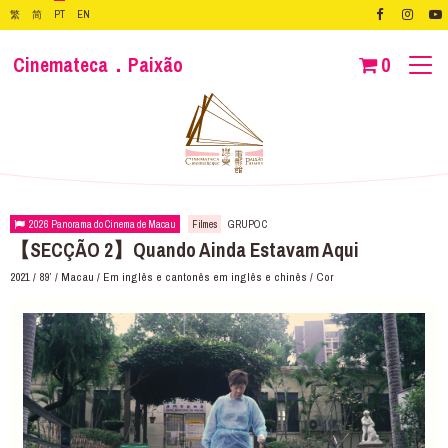
繁
简
PT
EN
Cinemateca．Paixão
0
2026 Panorama do Cinema de Macau
Filmes
GRUPO C
【SECÇÃO 2】Quando Ainda Estavam Aqui
2021 / 89’ / Macau / Em inglês e cantonês em inglês e chinês / Cor