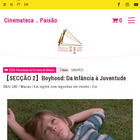
繁
简
PT
EN
Cinemateca．Paixão
0
2026 Panorama do Cinema de Macau
Filmes
GRUPO C
【SECÇÃO 2】Boyhood: Da Infância à Juventude
2014 / 165' / Macau / Em inglês com legendas em chinês / Cor