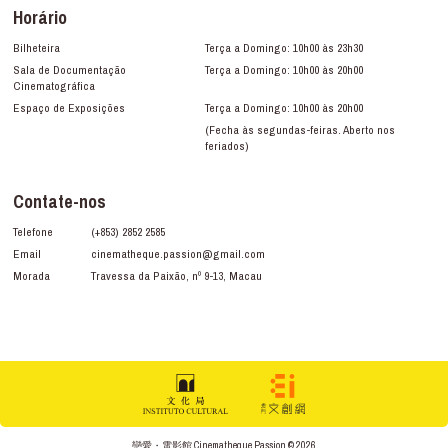
Horário
Bilheteira
Terça a Domingo: 10h00 às 23h30
Sala de Documentação
Terça a Domingo: 10h00 às 20h00
Cinematográfica
Espaço de Exposições
Terça a Domingo: 10h00 às 20h00
(Fecha às segundas-feiras. Aberto nos
feriados)
Contate-nos
Telefone
(+853) 2852 2585
Email
cinematheque.passion@gmail.com
Morada
Travessa da Paixão, nº 9-13, Macau
戀愛・電影館 Cinematheque Passion © 2026