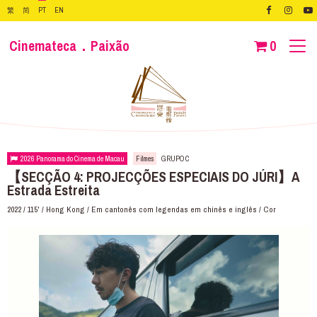
繁
简
PT
EN
Cinemateca．Paixão
0
2026 Panorama do Cinema de Macau
Filmes
GRUPO C
【SECÇÃO 4: PROJECÇÕES ESPECIAIS DO JÚRI】A
Estrada Estreita
2022 / 115' / Hong Kong / Em cantonês com legendas em chinês e inglês / Cor