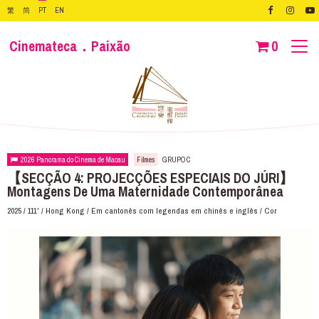
繁
简
PT
EN
Cinemateca．Paixão
0
2026 Panorama do Cinema de Macau
Filmes
GRUPO C
【SECÇÃO 4: PROJECÇÕES ESPECIAIS DO JÚRI】
Montagens De Uma Maternidade Contemporânea
2025 / 111' / Hong Kong / Em cantonês com legendas em chinês e inglês / Cor