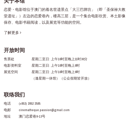
关于本馆
恋爱・电影馆位于澳门的着名世遗景点「大三巴牌坊」（即「圣保禄大教
堂遗址」）左边的恋爱巷内，楼高三层，是一个集合电影欣赏、本土影像
保存、电影书籍阅读，以及展览等功能的空间。
了解更多
开放时间
售票处
星期二至日: 上午10时至晚上11时30分
电影资料室
星期二至日: 上午10时至晚上8时
展览空间
星期二至日: 上午10时至晚上8时
（逢星期一休馆）（公众假期皆开放）
联络我们
电话
(+853) 2852 2585
电邮
cinematheque.passion@gmail.com
地址
澳门恋爱巷9-13号