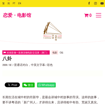
繁
简
PT
EN
恋爱・电影馆
0
岭南影像—港澳深穗电影交流展（澳门）
电影
C组
八卦
2009 / 91′ / 普通话对白，中英文字幕 / 彩色
微信
Whatsapp
长期生活在城中村的符新华，是最会讲城中村故事的导演。这样的故事，
要不讲粤语的「新广州人」才讲得出来，且讲得粗中有劲、荒诞又真实。