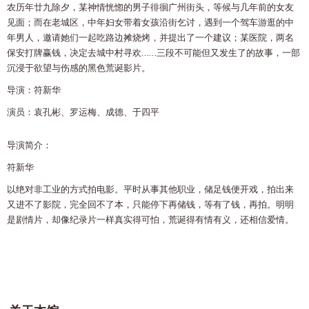
农历年廿九除夕，某神情恍惚的男子徘徊广州街头，等候与几年前的女友
见面；而在老城区，中年妇女带着女孩沿街乞讨，遇到一个驾车游逛的中
年男人，邀请她们一起吃路边摊烧烤，并提出了一个建议；某医院，两名
保安打牌赢钱，决定去城中村寻欢……三段不可能但又发生了的故事，一部
沉浸于欲望与伤感的黑色荒诞影片。
导演：符新华
演员：袁孔彬、罗运梅、成德、于四平
导演简介：
符新华
以绝对非工业的方式拍电影。平时从事其他职业，储足钱便开戏，拍出来
又进不了影院，完全回不了本，只能停下再储钱，等有了钱，再拍。明明
是剧情片，却像纪录片一样真实得可怕，荒诞得有情有义，还相信爱情。