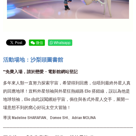
微信
Whatsapp
活動場地：沙梨頭圖書館
**免費入場，請於戀愛・電影館網站登記
多年來人類一直努力探索宇宙，希望得到回應，估唔到最終外星人真
的回應地球！豈料外星領袖與外星狂熱細路 Elio 搭錯線，誤以為他是
地球領袖，Elio 由此誤闖繽紛宇宙，侷住與各式外星人交手，展開一
場意想不到的窩心好玩太空大冒險！
導演 Madeline SHARAFIAN、Domee SHI、Adrian MOLINA
———————————————————————————————————————