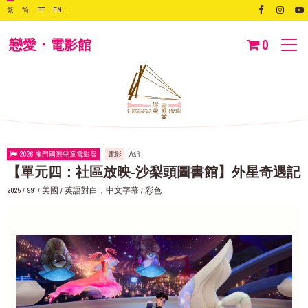
繁
简
PT
EN
戀愛・電影館
0
2026 澳門國際兒童電影展
電影
A組
【單元四：社區放映-沙梨頭圖書館】外星奇遇記
2025 / 99’ / 美國 / 英語對白，中文字幕 / 彩色