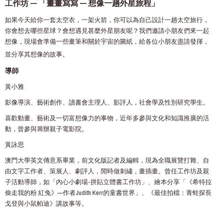
工作坊 — 「畫畫寫寫 — 想像一趟外星旅程」
如果今天給你一套太空衣，一架火箭，你可以為自己設計一趟太空旅行，
你會想去哪些星球？會想遇見甚麼外星朋友呢？我們邀請小朋友們來一起
想像，現場會準備一些畫筆和關於宇宙的圖紙，給各位小朋友盡請發揮，
並分享其想像的故事。
導師
黃小雅
影像導演、藝術創作、讀書會主理人、影評人，社會學及性別研究學生。
喜歡動畫、藝術及一切富想像力的事物，近年多參與文化和知識推廣的活
動，曾參與籌辦親子電影院。
黃詠思
澳門大學英文傳意系畢業，前文化版記者及編輯，現為全職展覽打雜、自
由文字工作者、策展人、劇評人，閒時做刺繡，畫插畫。曾任工作坊及親
子活動導師，如「內心小劇場-拼貼立體書工作坊」、繪本分享「《希特拉
偷走我的粉 紅兔》—作者Judith Kerr的童書世界」、《最佳拍檔：青蛙探長
戈登與小鼠帕迪》講故事等。