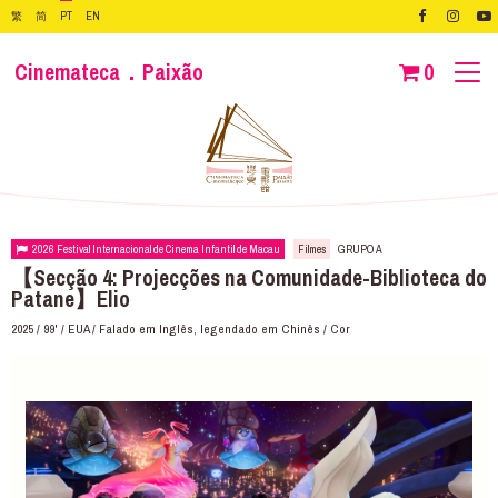
繁
简
PT
EN
Cinemateca．Paixão
0
2026 Festival Internacional de Cinema Infantil de Macau
Filmes
GRUPO A
【Secção 4: Projecções na Comunidade-Biblioteca do
Patane】Elio
2025 / 99' / EUA / Falado em Inglês, legendado em Chinês / Cor