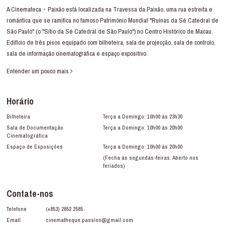
A Cinemateca・Paixão está localizada na Travessa da Paixão, uma rua estreita e
romântica que se ramifica no famoso Património Mundial "Ruínas da Sé Catedral de
São Paulo" (o "Sítio da Sé Catedral de São Paulo") no Centro Histórico de Macau.
Edifício de três pisos equipado com bilheteira, sala de projecção, sala de controlo,
sala de informação cinematográfica e espaço expositivo.
Entender um pouco mais
Horário
Bilheteira
Terça a Domingo: 10h00 às 23h30
Sala de Documentação
Terça a Domingo: 10h00 às 20h00
Cinematográfica
Espaço de Exposições
Terça a Domingo: 10h00 às 20h00
(Fecha às segundas-feiras. Aberto nos
feriados)
Contate-nos
Telefone
(+853) 2852 2585
Email
cinematheque.passion@gmail.com