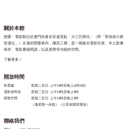
關於本館
戀愛・電影館位於澳門的著名世遺景點「大三巴牌坊」（即「聖保祿大教
堂遺址」）左邊的戀愛巷內，樓高三層，是一個集合電影欣賞、本土影像
保存、電影書籍閱讀，以及展覽等功能的空間。
了解更多
開放時間
售票處
星期二至日: 上午10時至晚上11時30分
電影資料室
星期二至日: 上午10時至晚上8時
展覽空間
星期二至日: 上午10時至晚上8時
（逢星期一休館）（公眾假期皆開放）
聯絡我們