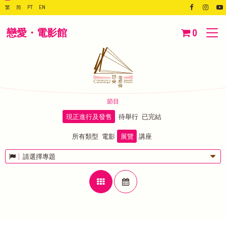
繁
简
PT
EN
戀愛・電影館
0
節目
現正進行及發售
待舉行
已完結
所有類型
電影
展覽
講座
請選擇專題