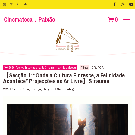
繁
简
PT
EN
Cinemateca．Paixão
0
2026 Festival Internacional de Cinema Infantil de Macau
Filmes
GRUPO A
【Secção 1: “Onde a Cultura Floresce, a Felicidade
Acontece” Projecções ao Ar Livre】Straume
2025 / 85' / Letónia, França, Bélgica / Sem diálogo / Cor