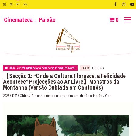
繁
简
PT
EN
Cinemateca．Paixão
0
2026 Festival Internacional de Cinema Infantil de Macau
Filmes
GRUPO A
【Secção 1: “Onde a Cultura Floresce, a Felicidade
Acontece” Projecções ao Ar Livre】Monstros da
Montanha (Versão Dublada em Cantonês)
2025 / 119' / China / Em cantonês com legendas em chinês e inglês / Cor