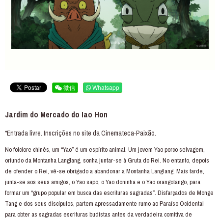
微信
Whatsapp
Jardim do Mercado do Iao Hon
*Entrada livre. Inscrições no site da Cinemateca‧Paixão.
No folclore chinês, um “Yao” é um espírito animal. Um jovem Yao porco selvagem,
oriundo da Montanha Langlang, sonha juntar-se à Gruta do Rei. No entanto, depois
de ofender o Rei, vê-se obrigado a abandonar a Montanha Langlang. Mais tarde,
junta-se aos seus amigos, o Yao sapo, o Yao doninha e o Yao orangotango, para
formar um “grupo popular em busca das escrituras sagradas”. Disfarçados de Monge
Tang e dos seus discípulos, partem apressadamente rumo ao Paraíso Ocidental
para obter as sagradas escrituras budistas antes da verdadeira comitiva de