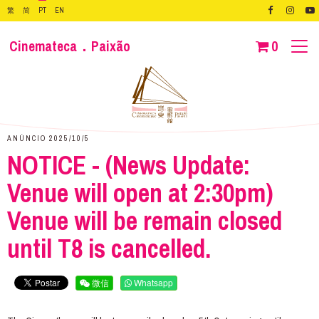
繁
简
PT
EN
Cinemateca．Paixão
0
ANÚNCIO 2025/10/5
NOTICE - (News Update:
Venue will open at 2:30pm)
Venue will be remain closed
until T8 is cancelled.
微信
Whatsapp