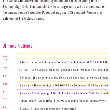
The Cinematheque will be temporarily closed on 5th Oct morning until
Typhoon Signal No. 8 is cancelled. New arrangements will be announced on
the cinematheque’s website, Facebook page and IG account. Please stay
safe during the typhoon period.
Últimas Notícias
5/19
1/13
【Aviso - Encerramento Temporário em 16 de Janeiro de 2026, 10:00-17:30】
10/5
NOTICE - (News Update: Venue will open at 2:30pm) Venue will be remain clos
9/24
【#Notice - The screening of THE ROSES on September 24 will be cancelled 
9/23
【Notice】- The screening of THE ROSES on September 23 will be cancelled du
9/7
【Notice - The screening of Blur: To the End on September 7 will be canceled
7/19
Cultural Affairs Bureau News【The 2nd Macao International Children's Art Fe
9/5
【AVISO - Arranjo de encerramento temporário】