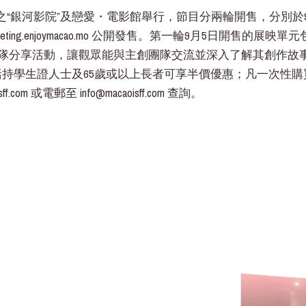
之“銀河影院”及戀愛・電影館舉行，節目分兩輪開售，分別於9
ting.enjoymacao.mo 公開發售。第一輪9月5日開售的展映
團隊分享活動，讓觀眾能與主創團隊交流並深入了解其創作故事
持學生證人士及65歲或以上長者可享半價優惠；凡一次性購買
ff.com
或電郵至 info@macaoisff.com 查詢。