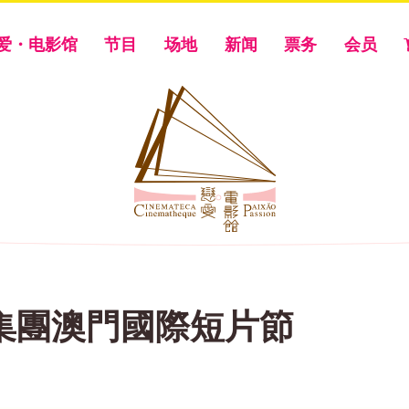
爱・电影馆
节目
场地
新闻
票务
会员
集團澳門國際短片節