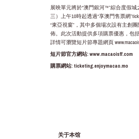
展映單元將於“澳門銀河™”綜合度假城
三）上午10時起透過“享澳門售票網”ticke
“東亞視窗”，其中多個場次設有主創
佈。此次活動提供多項購票優惠，包括
詳情可瀏覽短片節專題網頁
www.macaois
短片節官方網站:
www.macaoisff.com
購票網站:
ticketing.enjoymacao.mo
关于本馆