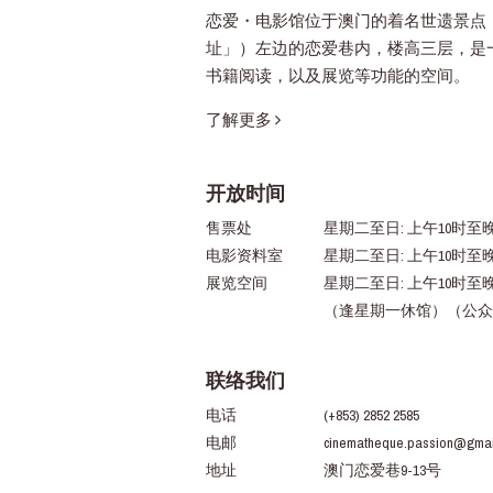
恋爱・电影馆位于澳门的着名世遗景点
址」）左边的恋爱巷内，楼高三层，是
书籍阅读，以及展览等功能的空间。
了解更多
开放时间
售票处
星期二至日: 上午10时至晚
电影资料室
星期二至日: 上午10时至
展览空间
星期二至日: 上午10时至
（逢星期一休馆）（公众
联络我们
电话
(+853) 2852 2585
电邮
cinematheque.passion@gmai
地址
澳门恋爱巷9-13号