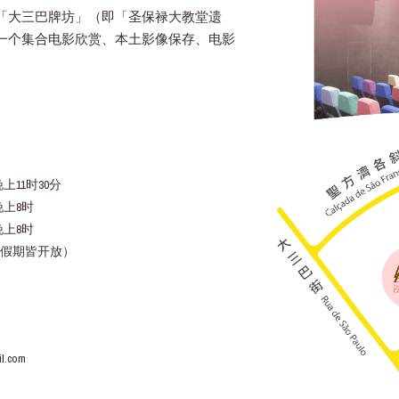
「大三巴牌坊」（即「圣保禄大教堂遗
一个集合电影欣赏、本土影像保存、电影
上11时30分
晚上8时
晚上8时
假期皆开放）
l.com