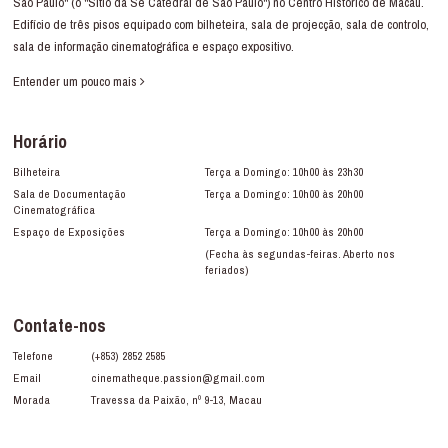
São Paulo" (o "Sítio da Sé Catedral de São Paulo") no Centro Histórico de Macau.
Edifício de três pisos equipado com bilheteira, sala de projecção, sala de controlo,
sala de informação cinematográfica e espaço expositivo.
Entender um pouco mais
Horário
Bilheteira
Terça a Domingo: 10h00 às 23h30
Sala de Documentação
Terça a Domingo: 10h00 às 20h00
Cinematográfica
Espaço de Exposições
Terça a Domingo: 10h00 às 20h00
(Fecha às segundas-feiras. Aberto nos
feriados)
Contate-nos
Telefone
(+853) 2852 2585
Email
cinematheque.passion@gmail.com
Morada
Travessa da Paixão, nº 9-13, Macau