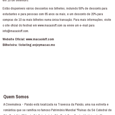
em 10 de setembro.
Estão disponíveis vários descontos nos bilhetes, incluindo 50% de desconto para
estudantes e para pessoas com 65 anos ou mais, e um desconto de 20% para
compras de 10 ou mais bilhetes numa única transação. Para mais informações, visite
o site oficial do festival em
www.macaoisff.com
ou envie um e-mail para
info@macaoisff.com.
Website Oficial:
www.macaoisff.com
Bilheteira:
ticketing.enjoymacao.mo
Quem Somos
A Cinemateca・Paixão está localizada na Travessa da Paixão, uma rua estreita e
romântica que se ramifica no famoso Património Mundial "Ruínas da Sé Catedral de