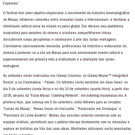
Especiais”.
O festival tem como objetivo impulsionar o crescimento da indústria cinematográfica
de Macau, fortalecer conexões entre cineastas locais e internacionais, e destacar a
identidade cultural única da cidade no palco global. Ele oferece uma plataforma
inspiradora para amantes do cinema e criadores compartilharem ideias,
descobrirem novas perspetivas e celebrarem a arte das curtas-metragens.
Convidamos calorosamente cineastas, profissionais da indústria e entusiastas do
cinema a juntarem-se a nós em Macau para este emocionante evento cultural e
experimentarem em primeira mão a criatividade e a vitalidade das curtas-
metragens.
As exibições serão realizadas nos Galaxy Cinemas, no Galaxy Macau™ Integrated
Resort, e na Cinemateca・Paixão. Os bilhetes serão vendidos em duas fases: no
dia 5 de setembro (sexta-feira) e no dia 10 de setembro (quarta-feira), a partir das
10:00, através da “Enjoy Macao Ticketing Network”, em
ticketing.enjoymacao.mo
. A
primeira fase, que começa em 5 de setembro, inclui bilhetes para as secções
“Curtas de Macau”, “Novas Vozes do Horizonte”, “Realizador em Destaque” e
“Panorama do Leste Asiático”. Muitas das sessões incluirão conversas com as
equipas criativas, permitindo que o público interaja diretamente com os cineastas e
explore as histórias por trás das suas obras. Atividades adicionais serão anunciadas