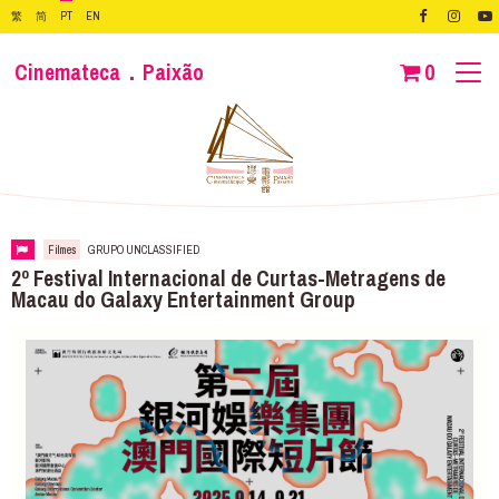
繁
简
PT
EN
Cinemateca．Paixão
0
Filmes
GRUPO UNCLASSIFIED
2º Festival Internacional de Curtas-Metragens de
Macau do Galaxy Entertainment Group