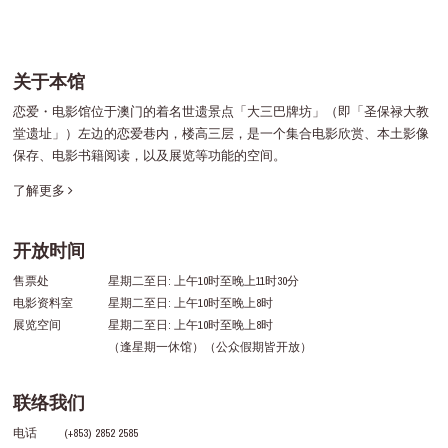
关于本馆
恋爱・电影馆位于澳门的着名世遗景点「大三巴牌坊」（即「圣保禄大教
堂遗址」）左边的恋爱巷内，楼高三层，是一个集合电影欣赏、本土影像
保存、电影书籍阅读，以及展览等功能的空间。
了解更多
开放时间
售票处
星期二至日: 上午10时至晚上11时30分
电影资料室
星期二至日: 上午10时至晚上8时
展览空间
星期二至日: 上午10时至晚上8时
（逢星期一休馆）（公众假期皆开放）
联络我们
电话
(+853) 2852 2585