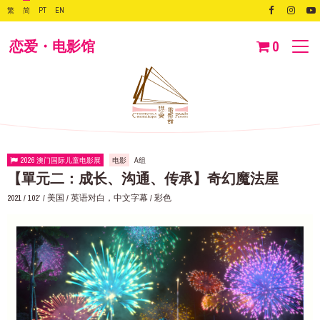
繁
简
PT
EN
恋爱・电影馆
0
2026 澳门国际儿童电影展
电影
A组
【單元二：成长、沟通、传承】奇幻魔法屋
2021 / 102‘ / 美国 / 英语对白，中文字幕 / 彩色