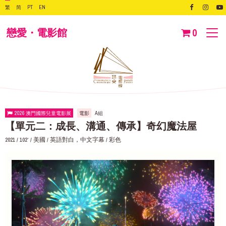
繁
简
PT
EN
戀愛・電影館
0
2026 澳門國際兒童電影展
電影
A組
【單元二：成長、溝通、傳承】奇幻魔法屋
2021 / 102‘ / 美國 / 英語對白，中文字幕 / 彩色