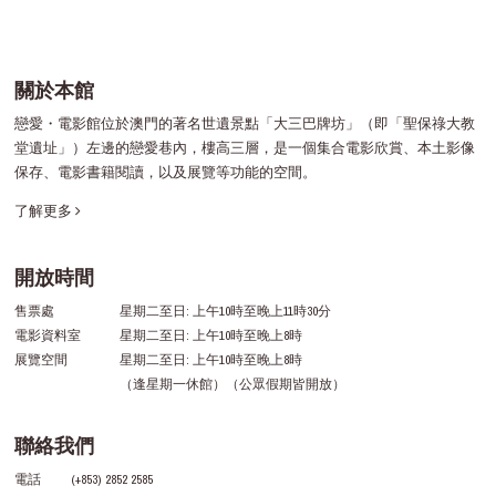
關於本館
戀愛・電影館位於澳門的著名世遺景點「大三巴牌坊」（即「聖保祿大教
堂遺址」）左邊的戀愛巷內，樓高三層，是一個集合電影欣賞、本土影像
保存、電影書籍閱讀，以及展覽等功能的空間。
了解更多
開放時間
售票處
星期二至日: 上午10時至晚上11時30分
電影資料室
星期二至日: 上午10時至晚上8時
展覽空間
星期二至日: 上午10時至晚上8時
（逢星期一休館）（公眾假期皆開放）
聯絡我們
電話
(+853) 2852 2585