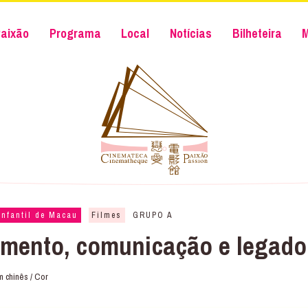
aixão
Programa
Local
Notícias
Bilheteira
Infantil de Macau
Filmes
GRUPO A
imento, comunicação e lega
m chinês / Cor