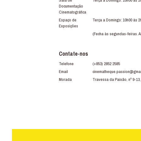
Sala de
Terça a Domingo: 10h00 às 2
Documentação
Cinematográfica
Espaço de
Terça a Domingo: 10h00 às 2
Exposições
(Fecha às segundas-feiras. A
Contate-nos
Telefone
(+853) 2852 2585
Email
cinematheque.passion@gmai
Morada
Travessa da Paixão, nº 9-13