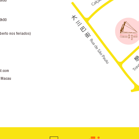
0h00
0h00
berto nos feriados)
l.com
, Macau