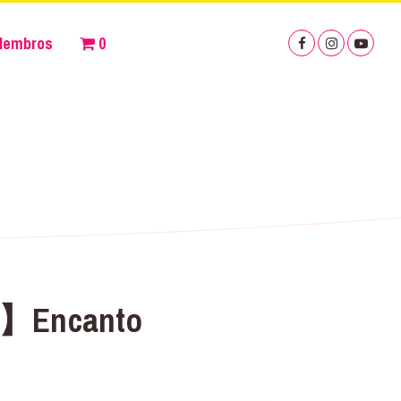
Membros
0
do】Encanto