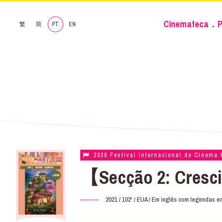
Cinemateca．P
繁
简
PT
EN
2026 Festival Internacional de Cinema 
【Secção 2: Cresc
2021 / 102' / EUA / Em inglês com legendas e