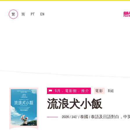
戀
繁
简
PT
EN
5月．電影館．推介
電影
B組
流浪犬小飯
2026 / 141' / 泰國 / 泰語及日語對白，