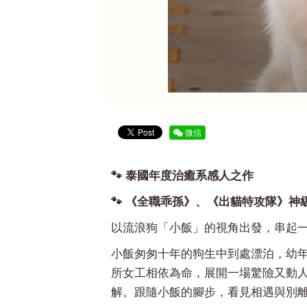
微信
🐾 泰國年度治癒系感人之作
🐾 《全職乖孫》、《出貓特攻隊》神
以流浪狗「小飯」的視角出發，串起
小飯匆匆十年的狗生中到處漂泊，幼
所女工相依為命，展開一場驚險又動
解。跟隨小飯的腳步，看見相遇與別