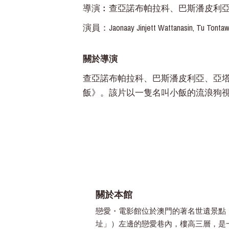
導演︰查亞諾布帕拉科、巴斯潘皮利
演員：Jaonaay Jinjett Wattanasin, Tu Tontawan 
關於導演
查亞諾布帕拉科、巴斯潘皮利亞、亞
飯》。該片以一隻名叫小飯的流浪狗
關於本館
戀愛・電影館位於澳門的著名世遺景點
址」）左邊的戀愛巷內，樓高三層，是