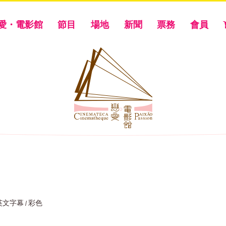
愛・電影館
節目
場地
新聞
票務
會員
中英文字幕 / 彩色