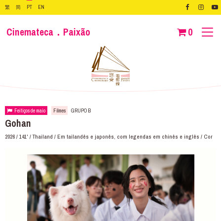
繁
简
PT
EN
Cinemateca．Paixão
0
Feitiços de maio
Filmes
GRUPO B
Gohan
2026 / 141' / Thailand / Em tailandês e japonês, com legendas em chinês e inglês / Cor