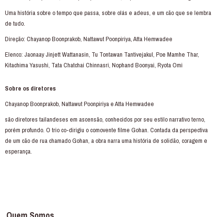
Uma história sobre o tempo que passa, sobre olás e adeus, e um cão que se lembra
de tudo.
Direção: Chayanop Boonprakob, Nattawut Poonpiriya, Atta Hemwadee
Elenco: Jaonaay Jinjett Wattanasin, Tu Tontawan Tantivejakul, Poe Mamhe Thar,
Kitachima Yasushi, Tata Chatchai Chinnasri, Nophand Boonyai, Ryota Omi
Sobre os diretores
Chayanop Boonprakob, Nattawut Poonpiriya e Atta Hemwadee
são diretores tailandeses em ascensão, conhecidos por seu estilo narrativo terno,
porém profundo. O trio co-dirigiu o comovente filme Gohan. Contada da perspectiva
de um cão de rua chamado Gohan, a obra narra uma história de solidão, coragem e
esperança.
Quem Somos