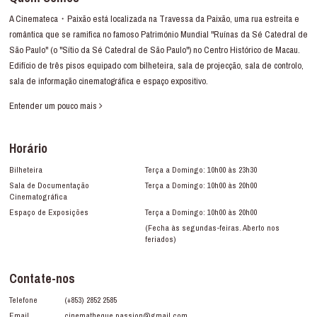
A Cinemateca・Paixão está localizada na Travessa da Paixão, uma rua estreita e
romântica que se ramifica no famoso Património Mundial "Ruínas da Sé Catedral de
São Paulo" (o "Sítio da Sé Catedral de São Paulo") no Centro Histórico de Macau.
Edifício de três pisos equipado com bilheteira, sala de projecção, sala de controlo,
sala de informação cinematográfica e espaço expositivo.
Entender um pouco mais
Horário
Bilheteira
Terça a Domingo: 10h00 às 23h30
Sala de Documentação
Terça a Domingo: 10h00 às 20h00
Cinematográfica
Espaço de Exposições
Terça a Domingo: 10h00 às 20h00
(Fecha às segundas-feiras. Aberto nos
feriados)
Contate-nos
Telefone
(+853) 2852 2585
Email
cinematheque.passion@gmail.com