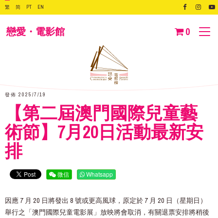
繁
简
PT
EN
戀愛・電影館
0
發佈 2025/7/19
【第二屆澳門國際兒童藝
術節】7月20日活動最新安
排
微信
Whatsapp
因應 7
月 20 日將發出 8 號或更高風球，原定於 7 月 20 日（星期日）
舉行之「澳門國際兒童電影展」放映將會取消，有關退票安排將稍後