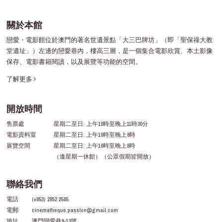
關於本館
戀愛・電影館位於澳門的著名世遺景點「大三巴牌坊」（即「聖保祿大教
堂遺址」）左邊的戀愛巷內，樓高三層，是一個集合電影欣賞、本土影像
保存、電影書籍閱讀，以及展覽等功能的空間。
了解更多
開放時間
售票處
星期二至日: 上午10時至晚上11時30分
電影資料室
星期二至日: 上午10時至晚上8時
展覽空間
星期二至日: 上午10時至晚上8時
（逢星期一休館）（公眾假期皆開放）
聯絡我們
電話
(+853) 2852 2585
電郵
cinematheque.passion@gmail.com
地址
澳門戀愛巷9-13號