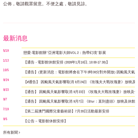
公佈，敬請觀眾留意。不便之處，敬請見諒。
最新消息
5/19
戀愛‧電影館辦“亞洲電影大師VOL.2：熱帶幻境”影展
1/13
【通告 - 電影館休館安排 (2026年1月16日, 10:00-17:30)】
10/5
【通告】(更新消息：電影館將會在下午2時30分對外開放) 因颱風天氣影
9/24
【#通告】 因颱風天氣影響取消 9月24日 《玫瑰夫大戰玫瑰妻》放映及
9/23
【通告】 因颱風天氣影響取消 9月23日 《玫瑰夫大戰玫瑰妻》放映及
9/7
【通告】 因颱風天氣影響取消 9月7日 《Blur：直到盡頭》放映及休館
7/19
【第二屆澳門國際兒童藝術節】7月20日活動最新安排
9/5
【公告－電影館休館安排】
所有新聞