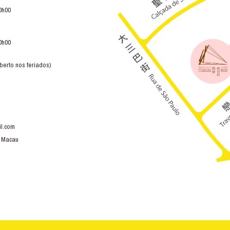
0h00
0h00
berto nos feriados)
l.com
, Macau