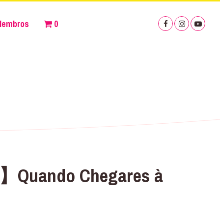
Membros
0
do】Quando Chegares à