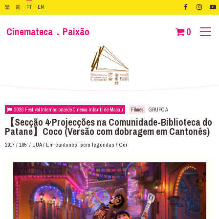
繁
简
PT
EN
Cinemateca．Paixão
0
2026 Festival Internacional de Cinema Infantil de Macau
Filmes
GRUPO A
【Secção 4·Projecções na Comunidade-Biblioteca do
Patane】Coco (Versão com dobragem em Cantonês)
2017 / 105' / EUA / Em cantonês, sem legendas / Cor