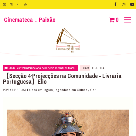
繁
简
PT
EN
Cinemateca．Paixão
0
2026 Festival Internacional de Cinema Infantil de Macau
Filmes
GRUPO A
【Secção 4·Projecções na Comunidade - Livraria
Portuguesa】Elio
2025 / 99' / EUA / Falado em Inglês, legendado em Chinês / Cor