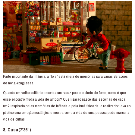
Parte importante da infância, a “loja” está cheia de memórias para várias gerações
de hong-kongueses.
Quando um velho solitário encontra um rapaz pobre e cheio de fome, como é que
esse encontro muda a vida de ambos? Que ligação nasce das escolhas de cada
um? Inspirado pelas memórias de infância e pela irmã falecida, o realizador leva ao
público uma emoção nostálgica e mostra como a vida de uma pessoa pode marcar a
vida de outras.
8. Casa(7’36”)