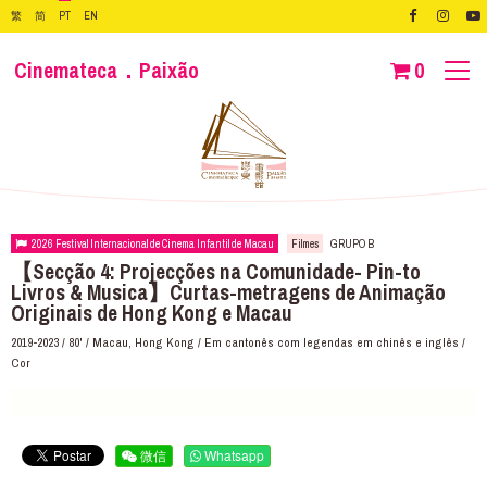
繁
简
PT
EN
Cinemateca．Paixão
0
2026 Festival Internacional de Cinema Infantil de Macau
Filmes
GRUPO B
【Secção 4: Projecções na Comunidade- Pin-to
Livros & Musica】Curtas-metragens de Animação
Originais de Hong Kong e Macau
2019-2023 / 80' / Macau, Hong Kong / Em cantonês com legendas em chinês e inglês /
Cor
微信
Whatsapp