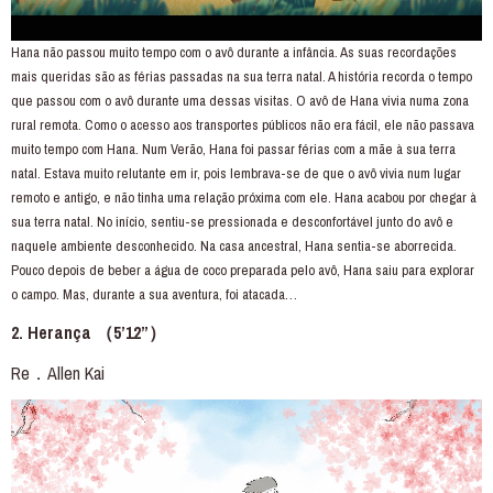
Hana não passou muito tempo com o avô durante a infância. As suas recordações
mais queridas são as férias passadas na sua terra natal. A história recorda o tempo
que passou com o avô durante uma dessas visitas. O avô de Hana vivia numa zona
rural remota. Como o acesso aos transportes públicos não era fácil, ele não passava
muito tempo com Hana. Num Verão, Hana foi passar férias com a mãe à sua terra
natal. Estava muito relutante em ir, pois lembrava-se de que o avô vivia num lugar
remoto e antigo, e não tinha uma relação próxima com ele. Hana acabou por chegar à
sua terra natal. No início, sentiu-se pressionada e desconfortável junto do avô e
naquele ambiente desconhecido. Na casa ancestral, Hana sentia-se aborrecida.
Pouco depois de beber a água de coco preparada pelo avô, Hana saiu para explorar
o campo. Mas, durante a sua aventura, foi atacada…
2. Herança （5’12”）
Re．Allen Kai